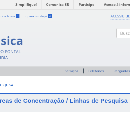
Simplifique!
Comunica BR
Participe
Acesso à infor
ACESSIBILI
ara a busca
3
Ir para o rodapé
4
sica
Buscar
DO PONTAL
NDIA
Serviços
Telefones
Perguntas
PESQUISA
reas de Concentração / Linhas de Pesquisa