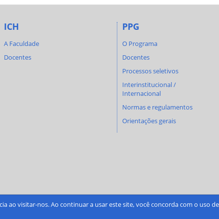
ICH
PPG
A Faculdade
O Programa
Docentes
Docentes
Processos seletivos
Interinstitucional /
Internacional
Normas e regulamentos
Orientações gerais
cia ao visitar-nos. Ao continuar a usar este site, você concorda com o uso 