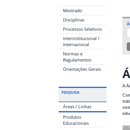
Mestrado
Disciplinas
Á
Processos Seletivos
Interinstitucional /
Internacional
Normas e
Regulamentos
Á
Orientações Gerais
A Á
PESQUISA
Com
tra
Áreas / Linhas
sis
edu
Produtos
Educacionais