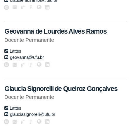
claudiene.santos@ufu.br
Geovanna de Lourdes Alves Ramos
Docente Permanente
Lattes
geovanna@ufu.br
Glaucia Signorelli de Queiroz Gonçalves
Docente Permanente
Lattes
glauciasignorelli@ufu.br