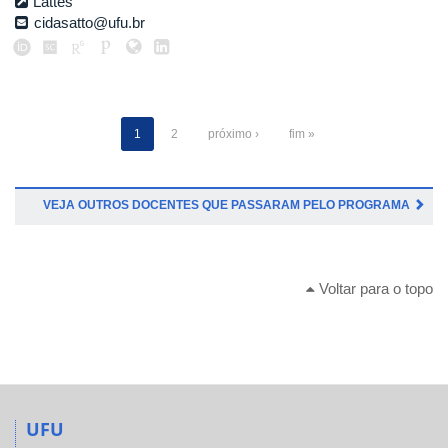
Lattes
cidasatto@ufu.br
1
2
próximo ›
fim »
VEJA OUTROS DOCENTES QUE PASSARAM PELO PROGRAMA
Voltar para o topo
UFU