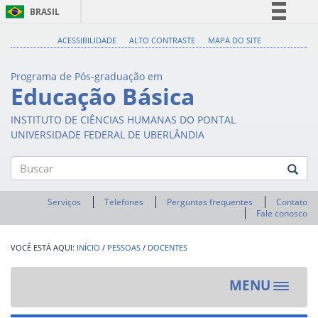
BRASIL
Simplifique!
ACESSIBILIDADE
ALTO CONTRASTE
MAPA DO SITE
Comunica BR
Programa de Pós-graduação em
Participe
Educação Básica
Acesso à informação
INSTITUTO DE CIÊNCIAS HUMANAS DO PONTAL
Legislação
UNIVERSIDADE FEDERAL DE UBERLÂNDIA
Canais
Buscar
Serviços
Telefones
Perguntas frequentes
Contato
Fale conosco
INÍCIO
/
PESSOAS
/
DOCENTES
MENU
Toggle
navigat