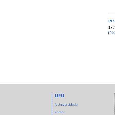
RE
17 
09
UFU
A Universidade
Campi