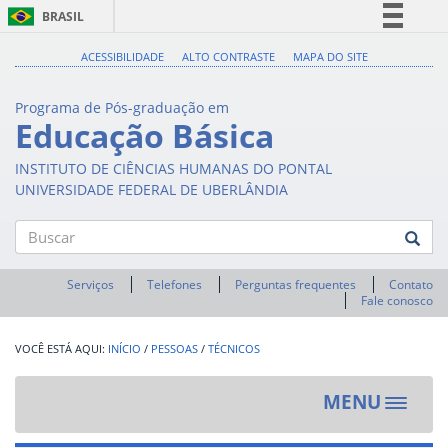
BRASIL
Simplifique!
ACESSIBILIDADE
ALTO CONTRASTE
MAPA DO SITE
Comunica BR
Programa de Pós-graduação em
Participe
Educação Básica
Acesso à informação
INSTITUTO DE CIÊNCIAS HUMANAS DO PONTAL
Legislação
UNIVERSIDADE FEDERAL DE UBERLÂNDIA
Canais
Buscar
Serviços
Telefones
Perguntas frequentes
Contato
Fale conosco
INÍCIO
/
PESSOAS
/
TÉCNICOS
MENU
Toggle
navigat