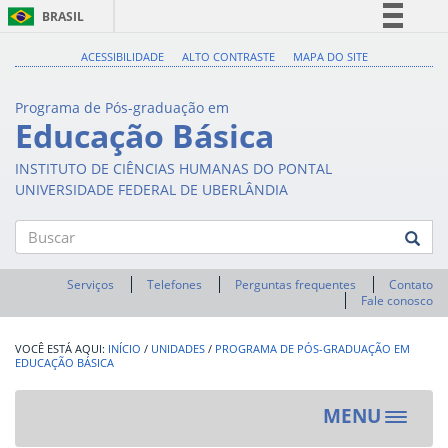
BRASIL
Simplifique!
ACESSIBILIDADE
ALTO CONTRASTE
MAPA DO SITE
Comunica BR
Programa de Pós-graduação em
Participe
Educação Básica
Acesso à informação
INSTITUTO DE CIÊNCIAS HUMANAS DO PONTAL
Legislação
UNIVERSIDADE FEDERAL DE UBERLÂNDIA
Canais
Buscar
Serviços
Telefones
Perguntas frequentes
Contato
Fale conosco
INÍCIO
/
UNIDADES
/
PROGRAMA DE PÓS-GRADUAÇÃO EM
EDUCAÇÃO BÁSICA
MENU
Toggle
navigat