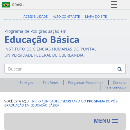
BRASIL
Simplifique!
ACESSIBILIDADE
ALTO CONTRASTE
MAPA DO SITE
Comunica BR
Programa de Pós-graduação em
Participe
Educação Básica
Acesso à informação
INSTITUTO DE CIÊNCIAS HUMANAS DO PONTAL
Legislação
UNIVERSIDADE FEDERAL DE UBERLÂNDIA
Canais
Buscar
Serviços
Telefones
Perguntas frequentes
Contato
Fale conosco
INÍCIO
/
UNIDADES
/
SECRETARIA DO PROGRAMA DE PÓS-
GRADUAÇÃO EM EDUCAÇÃO BÁSICA
MENU
Toggle
navigat