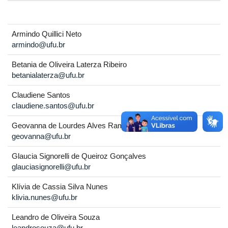
Armindo Quillici Neto
armindo@ufu.br
Betania de Oliveira Laterza Ribeiro
betanialaterza@ufu.br
Claudiene Santos
claudiene.santos@ufu.br
Geovanna de Lourdes Alves Ramos
geovanna@ufu.br
Glaucia Signorelli de Queiroz Gonçalves
glauciasignorelli@ufu.br
Klívia de Cassia Silva Nunes
klivia.nunes@ufu.br
Leandro de Oliveira Souza
leandrosouza@ufu.br