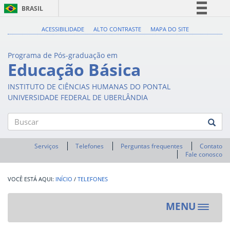
BRASIL
Simplifique!
ACESSIBILIDADE
ALTO CONTRASTE
MAPA DO SITE
Comunica BR
Programa de Pós-graduação em
Participe
Educação Básica
Acesso à informação
INSTITUTO DE CIÊNCIAS HUMANAS DO PONTAL
Legislação
UNIVERSIDADE FEDERAL DE UBERLÂNDIA
Canais
Buscar
Serviços
Telefones
Perguntas frequentes
Contato
Fale conosco
INÍCIO
/
TELEFONES
MENU
Toggle
navigat