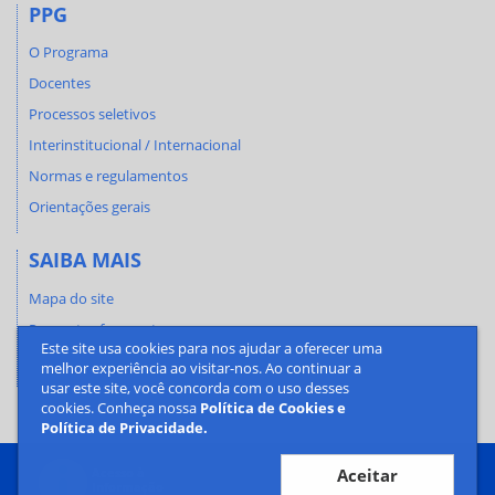
PPG
O Programa
Docentes
Processos seletivos
Interinstitucional / Internacional
Normas e regulamentos
Orientações gerais
SAIBA MAIS
Mapa do site
Perguntas frequentes
Este site usa cookies para nos ajudar a oferecer uma
Fale conosco
melhor experiência ao visitar-nos. Ao continuar a
usar este site, você concorda com o uso desses
cookies. Conheça nossa
Política de Cookies e
Política de Privacidade.
Aceitar