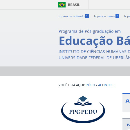
BRASIL
Ir para o conteúdo
1
Ir para o menu
2
Ir p
Programa de Pós-graduação em
Educação Bá
INSTITUTO DE CIÊNCIAS HUMANAS 
UNIVERSIDADE FEDERAL DE UBERLÂ
INÍCIO
/
ACONTECE
A
P