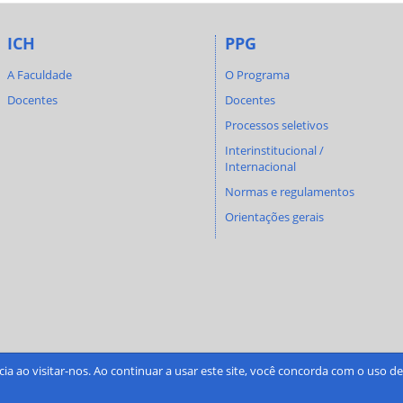
ICH
PPG
A Faculdade
O Programa
Docentes
Docentes
Processos seletivos
Interinstitucional /
Internacional
Normas e regulamentos
Orientações gerais
cia ao visitar-nos. Ao continuar a usar este site, você concorda com o uso 