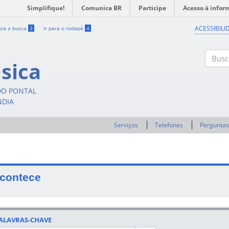
Simplifique!
Comunica BR
Participe
Acesso à infor
ACESSIBILI
ara a busca
3
Ir para o rodapé
4
sica
Buscar
DO PONTAL
NDIA
Serviços
Telefones
Perguntas
contece
ALAVRAS-CHAVE