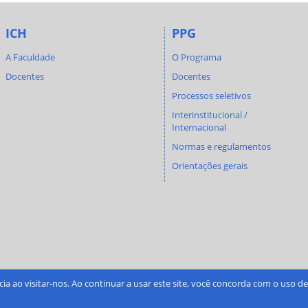
ICH
PPG
A Faculdade
O Programa
Docentes
Docentes
Processos seletivos
Interinstitucional /
Internacional
Normas e regulamentos
Orientações gerais
cia ao visitar-nos. Ao continuar a usar este site, você concorda com o uso 