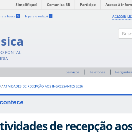
Simplifique!
Comunica BR
Participe
Acesso à infor
ACESSIBILI
ara a busca
3
Ir para o rodapé
4
sica
Buscar
DO PONTAL
NDIA
Serviços
Telefones
Perguntas
3
/
ATIVIDADES DE RECEPÇÃO AOS INGRESSANTES 2026
contece
tividades de recepção aos