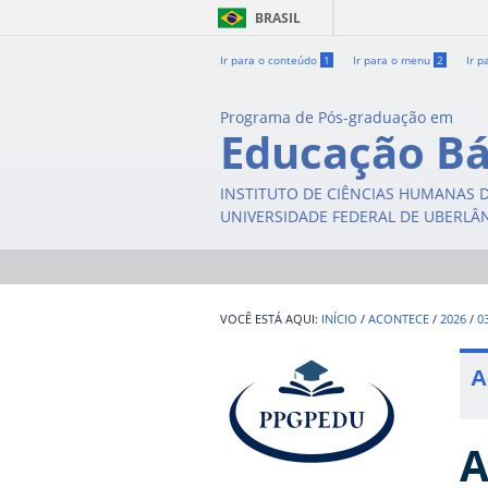
BRASIL
Ir para o conteúdo
1
Ir para o menu
2
Ir p
Programa de Pós-graduação em
Educação Bá
INSTITUTO DE CIÊNCIAS HUMANAS 
UNIVERSIDADE FEDERAL DE UBERLÂ
INÍCIO
/
ACONTECE
/
2026
/
0
A
A