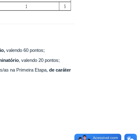
rio,
valendo 60 pontos;
minatório
, valendo 20 pontos;
s/as na Primeira Etapa,
de caráter