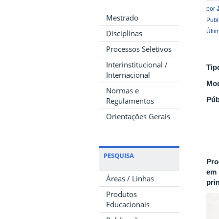
por
Mestrado
Publ
Últi
Disciplinas
Processos Seletivos
Interinstitucional /
Tip
Internacional
Mod
Normas e
Púb
Regulamentos
Orientações Gerais
PESQUISA
Pro
em 
Áreas / Linhas
pri
Produtos
Educacionais