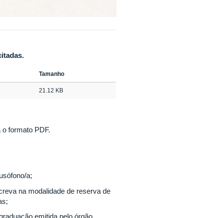
itadas.
Tamanho
21.12 KB
 o formato PDF.
lusófono/a;
creva na modalidade de reserva de
as;
 graduação emitida pelo órgão