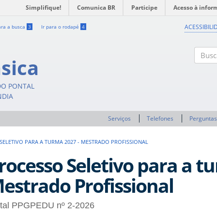
Simplifique!
Comunica BR
Participe
Acesso à infor
ACESSIBILI
ara a busca
3
Ir para o rodapé
4
sica
Buscar
DO PONTAL
NDIA
Serviços
Telefones
Perguntas
SELETIVO PARA A TURMA 2027 - MESTRADO PROFISSIONAL
rocesso Seletivo para a t
estrado Profissional
ital PPGPEDU nº 2-2026