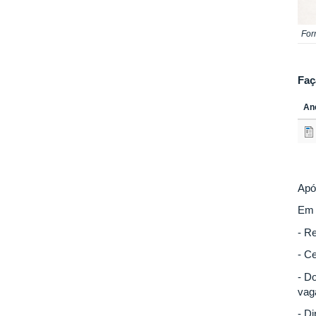
For
Faç
An
Apó
Em 
- R
- Ce
- D
vag
- D