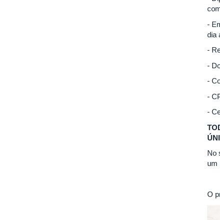
com
- E
dia 
- R
- D
- C
- C
- Ce
TOD
ÚN
No 
um 
O p