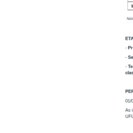
Núm
ET
-
Pr
-
Se
-
Te
cla
PE
01/
As 
UF