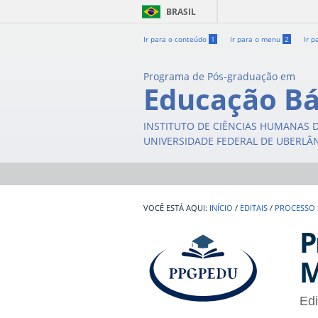
BRASIL
Ir para o conteúdo
1
Ir para o menu
2
Ir p
Programa de Pós-graduação em
Educação Bá
INSTITUTO DE CIÊNCIAS HUMANAS 
UNIVERSIDADE FEDERAL DE UBERLÂ
INÍCIO
/
EDITAIS
/
PROCESSO 
P
M
Ed