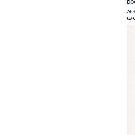
DO
Ate
as 