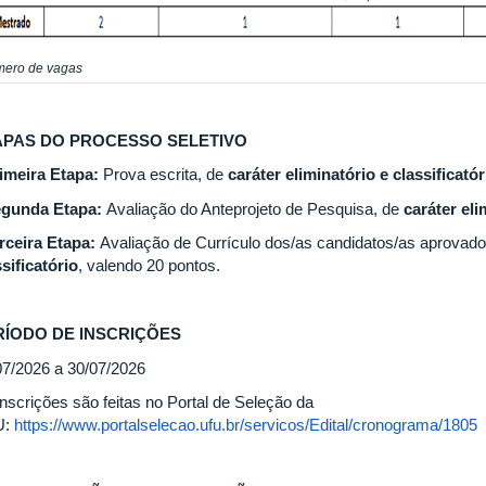
ero de vagas
APAS DO PROCESSO SELETIVO
imeira Etapa:
Prova escrita, de
caráter eliminatório e classificató
gunda Etapa:
Avaliação do Anteprojeto de Pesquisa, de
caráter eli
rceira Etapa:
Avaliação de Currículo dos/as candidatos/as aprovado
ssificatório
, valendo 20 pontos.
RÍODO DE INSCRIÇÕES
07/2026 a 30/07/2026
inscrições são feitas no Portal de Seleção da
U:
https://www.portalselecao.ufu.br/servicos/Edital/cronograma/1805