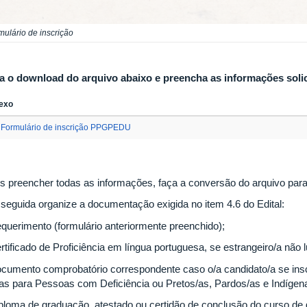
mulário de inscrição
a o download do arquivo abaixo e preencha as informações solic
exo
Formulário de inscrição PPGPEDU
s preencher todas as informações, faça a conversão do arquivo para
seguida organize a documentação exigida no item 4.6 do Edital:
equerimento (formulário anteriormente preenchido);
rtificado de Proficiência em língua portuguesa, se estrangeiro/a não 
ocumento comprobatório correspondente caso o/a candidato/a se ins
as para Pessoas com Deficiência ou Pretos/as, Pardos/as e Indígen
iploma de graduação, atestado ou certidão de conclusão do curso de